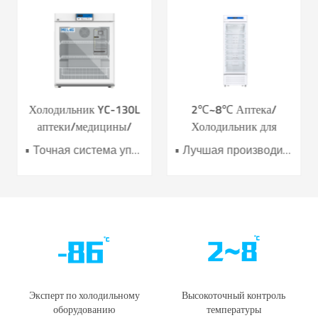
Холодильник YC-130L
2℃~8℃ Аптека/
аптеки/медицины/
Холодильник для
вакцины 2~8℃ под
вакцин для аптеки и
• Точная система управления • Система охлаждения с воздушным охлаждением • Встроенный USB-регистратор данных • Совершенные звуковые и визуальные сигналы тревоги • Эргономичный дизайн
• Лучшая производительность воздушного охлаждения • Эффективность энергосбережения повышена на 40%+ • Дверца с электрообогревом для лучшего антиконденсационного эффекта •7 датчиков для высокой точности контроля температуры • Интеллектуальная звуковая и визуальная сигнализация
прилавком
лаборатории YC-395L
Эксперт по холодильному
Высокоточный контроль
оборудованию
температуры