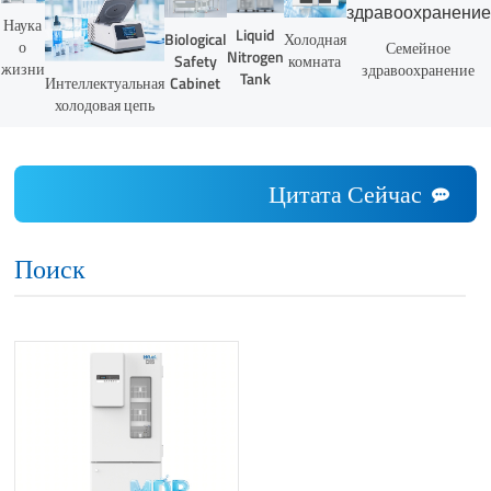
Наука
Liquid
Biological
Холодная
о
Семейное
Nitrogen
Safety
комната
жизни
здравоохранение
Tank
Интеллектуальная
Cabinet
холодовая цепь
Цитата Сейчас
Поиск