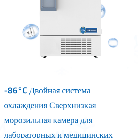
-86°C Двойная система
Х
охлаждения Сверхнизкая
морозильная камера для
лабораторных и медицинских