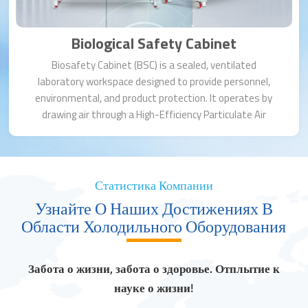
Biological Safety Cabinet
Biosafety Cabinet (BSC) is a sealed, ventilated
laboratory workspace designed to provide personnel,
environmental, and product protection. It operates by
drawing air through a High-Efficiency Particulate Air
(HEPA) filter, creating a sterile work area. BSCs are
essential for handling infectious agents, cell cultures, or
other hazardous materials.
Статистика Компании
Узнайте О Наших Достижениях В
Области Холодильного Оборудования
Забота о жизни, забота о здоровье. Отплытие к
науке о жизни!