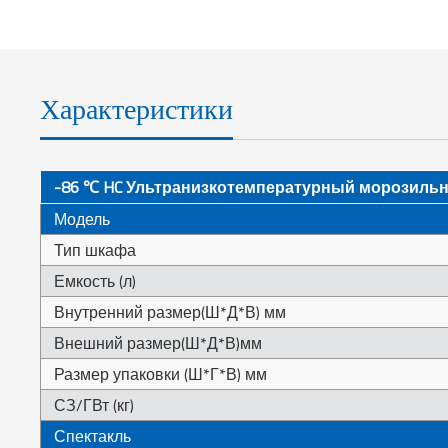
Характеристики
-86 ℃ HC Ультранизкотемпературный морозиль
Модель
Тип шкафа
Емкость (л)
Внутренний размер(Ш*Д*В) мм
Внешний размер(Ш*Д*В)мм
Размер упаковки (Ш*Г*В) мм
СЗ/ГВт (кг)
Спектакль