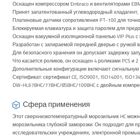
Оснащен компрессором Embraco и вентиляторами EBM
Принят запатентованный углеводородный хладагент,
Платиновые датчики сопротивления PT-100 для точн
Блокируемая клавиатура и защита паролем для пред
Оснащен вакуумной изоляционной панелью VIP Plus с
Разработан с запираемой передней дверью с ручкой 
Для безопасного хранения он допускает задержку зап
Что касается роликов, он оснащен 4 роликами PCS и 
Дополнительные конфигурации включают сигнальную л
Сертификат: сертификат CE, ISO9001, ISO14001, ISO13
DW-HL678HC/778HC/858HC/1008HC с двойным компресс
Сфера применения
Этот сверхнизкотемпературный морозильник HC можно
морозильника глубокой заморозки. Он подходит для п
исследовательских учреждениях, электронной промыш