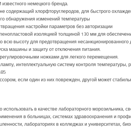
 известного немецкого бренда.
 не содержащий хлорфторуглеродов, для быстрого охлажд
ого обнаружения изменений температуры
отвращения настройки параметров без авторизации
 пенопластовой изоляцией толщиной 130 мм для обеспечен
во всю высоту для предотвращения несанкционированного 
уска машины и защиту от отключения питания.
2 регулировочными ножками для легкого перемещения.
ампу, интеллектуальную систему контроля температуры, р
485
ором, если один из них поврежден, другой может стабиль
 использовать в качестве лабораторного морозильника, св
рименения в больницах, системах здравоохранения и профи
ленности, лабораториях в колледжах и университетах, био