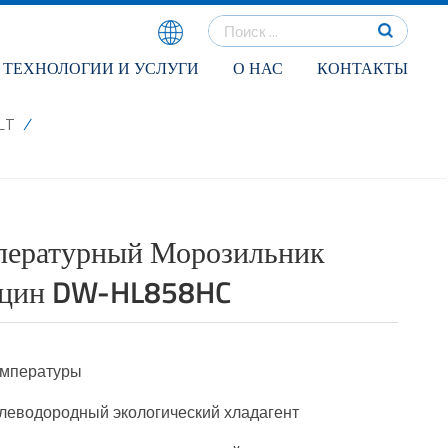
ТЕХНОЛОГИИ И УСЛУГИ
О НАС
КОНТАКТЫ
/
LT
пературный Морозильник
кцин DW-HL858HC
емпературы
леводородный экологический хладагент