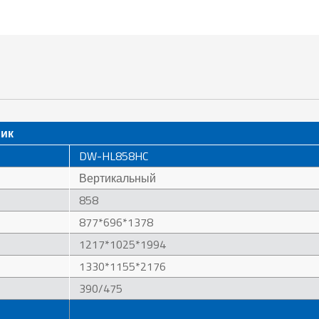
ник
DW-HL858HC
Вертикальный
858
877*696*1378
1217*1025*1994
1330*1155*2176
390/475