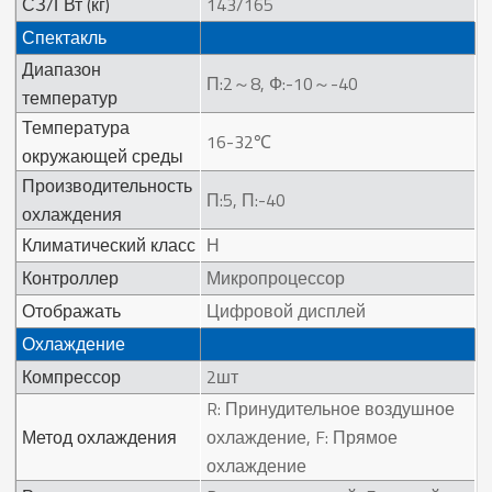
СЗ/ГВт (кг)
143/165
Спектакль
Диапазон
П:2～8, Ф:-10～-40
температур
Температура
16-32℃
окружающей среды
Производительность
П:5, П:-40
охлаждения
Климатический класс
Н
Контроллер
Микропроцессор
Отображать
Цифровой дисплей
Охлаждение
Компрессор
2шт
R: Принудительное воздушное
Метод охлаждения
охлаждение, F: Прямое
охлаждение