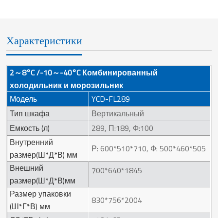
Характеристики
2～8°C /-10～-40°C Комбинированный
холодильник и морозильник
Модель
YCD-FL289
Тип шкафа
Вертикальный
Емкость (л)
289, П:189, Ф:100
Внутренний
Р: 600*510*710, Ф: 500*460*505
размер(Ш*Д*В) мм
Внешний
700*640*1845
размер(Ш*Д*В)мм
Размер упаковки
830*756*2004
(Ш*Г*В) мм