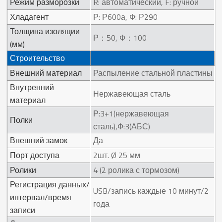
Режим разморозки
R: автоматический, F: ручной
Хладагент
Р: Р600а, Ф: Р290
Толщина изоляции
Р：50, Ф：100
(мм)
Строительство
Внешний материал
Распыление стальной пластины
Внутренний
Нержавеющая сталь
материал
Р:3+1(нержавеющая
Полки
сталь),Ф:3(АБС)
Внешний замок
Да
Порт доступа
2шт. Ø 25 мм
Ролики
4 (2 ролика с тормозом)
Регистрация данных/
USB/запись каждые 10 минут/2
интервал/время
года
записи