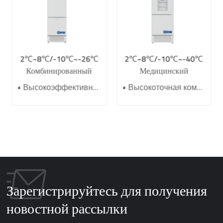
2℃~8℃/-10℃~-26℃
2℃~8℃/-10℃~-40℃
Комбинированный
Медицинский
холодильник и
комбинированный
• Высокоэффективная холодильная система • Высокоточная компьютеризированная система контроля температуры •Комплексная система безопасности • Раздельное управление верхней холодильной и нижней морозильной камерами • Прямое охлаждение и электронный контроль температуры
• Высокоточная компьютеризированная система контроля температуры • Высокоэффективная холодильная система • Комплексная система безопасности • Прямое охлаждение и электронный контроль температуры • Трубчатый конденсатор и встроенный испаритель
морозильник YCD-
холодильник и
EL300
морозильник YCD-
FL450
Зарегистрируйтесь для получения
новостной рассылки